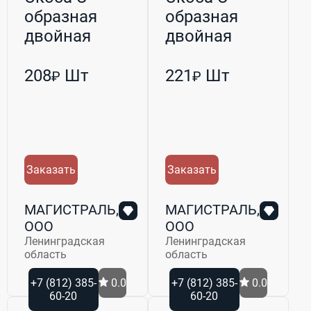
образная
образная
двойная
двойная
оцинкованная
оцинкованная
М8 48/80 (РБ...
М10 45/34 (Р...
208
Шт
221
Шт
₽
₽
Заказать
Заказать
МАГИСТРАЛЬ,
МАГИСТРАЛЬ,
ООО
ООО
Ленинградская
Ленинградская
область
область
+7 (812) 385-
0.0
+7 (812) 385-
0.0
60-20
60-20