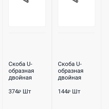
Скоба U-
Скоба U-
образная
образная
двойная
двойная
оцинкованная
оцинкованная
М10 76/76 (Р...
М8 45/34 (РБ...
374
Шт
144
Шт
₽
₽