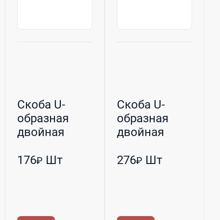
Скоба U-
Скоба U-
образная
образная
двойная
двойная
оцинкованная
оцинкованная
М8 76/27 (РБ...
М10 60/48 (Р...
176
Шт
276
Шт
₽
₽