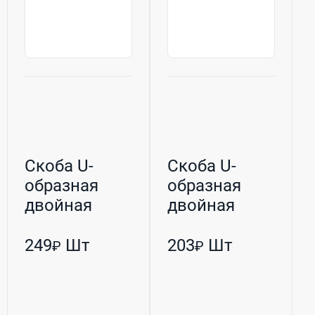
Скоба U-
Скоба U-
образная
образная
двойная
двойная
оцинкованная
оцинкованная
М10 34/60 (Р...
М8 76/48 (РБ...
249
Шт
203
Шт
₽
₽