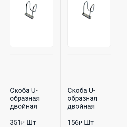
Скоба U-
Скоба U-
образная
образная
двойная
двойная
оцинкованная
оцинкованная
М10 80/60 (Р...
М8 60/27 (РБ...
351
Шт
156
Шт
₽
₽