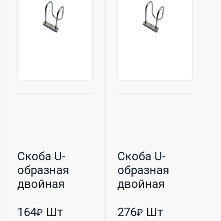
Скоба U-
Скоба U-
образная
образная
двойная
двойная
оцинкованная
оцинкованная
М8 60/34 (РБ...
М10 48/60 (Р...
164
Шт
276
Шт
₽
₽