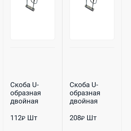
Скоба U-
Скоба U-
образная
образная
двойная
двойная
оцинкованная
оцинкованная
М8 27/27 (РБ...
М8 80/48 (РБ...
112
Шт
208
Шт
₽
₽