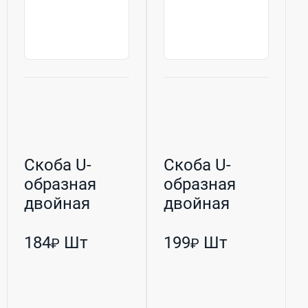
Скоба U-
Скоба U-
образная
образная
двойная
двойная
оцинкованная
оцинкованная
М8 34/76 (РБ...
М10 34/34 (Р...
184
Шт
199
Шт
₽
₽