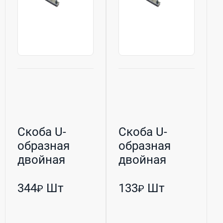
Скоба U-
Скоба U-
образная
образная
двойная
двойная
оцинкованная
оцинкованная
М10 76/60 (Р...
М8 45/27 (РБ...
344
Шт
133
Шт
₽
₽