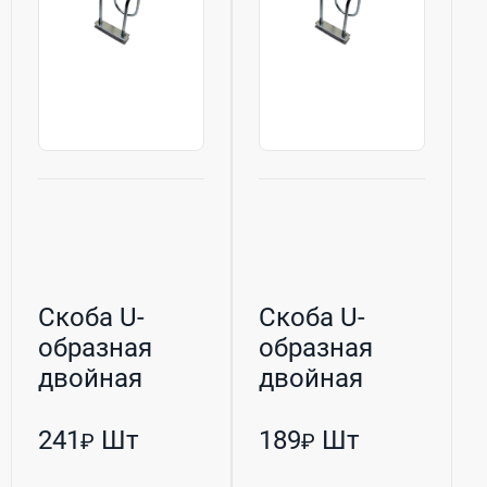
Скоба U-
Скоба U-
образная
образная
двойная
двойная
оцинкованная
оцинкованная
М10 45/45 (Р...
М8 80/34 (РБ...
241
Шт
189
Шт
₽
₽