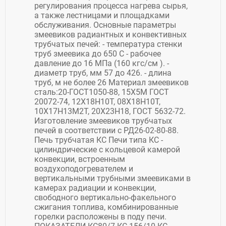
регулирования процесса нагрева сырья,
а также лестницами и площадками
обслуживания. Основные параметры
змеевиков радиантных и конвективных
трубчатых печей: - температура стенки
труб змеевика до 650 С - рабочее
давление до 16 МПа (160 кгс/см ). -
диаметр труб, мм 57 до 426. - длина
труб, м не более 26 Материал змеевиков
сталь:20-ГОСТ1050-88, 15Х5М ГОСТ
20072-74, 12Х18Н10Т, 08Х18Н10Т,
10Х17Н13М2Т, 20Х23Н18, ГОСТ 5632-72.
Изготовление змеевиков трубчатых
печей в соответствии с РД26-02-80-88.
Печь трубчатая КС Печи типа КС -
цилиндрические с кольцевой камерой
конвекции, встроенным
воздухоподогревателем и
вертикальными трубными змеевиками в
камерах радиации и конвекции,
свободного вертикально-факельного
сжигания топлива, комбинированные
горелки расположены в поду печи.