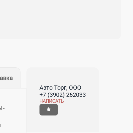
тавка
Азто Торг, ООО
+7 (3902) 262033
НАПИСАТЬ
 -
я