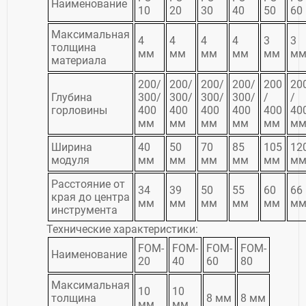
Наименование
10
20
30
40
50
60
Максимальная
4
4
4
4
3
3
толщина
мм
мм
мм
мм
мм
м
материала
200/
200/
200/
200/
200
20
Глубина
300/
300/
300/
300/
/
/
горловины
400
400
400
400
400
40
мм
мм
мм
мм
мм
м
Ширина
40
50
70
85
105
12
модуля
мм
мм
мм
мм
мм
м
Расстояние от
34
39
50
55
60
66
края до центра
мм
мм
мм
мм
мм
м
инструмента
Технические характеристики:
FOM-
FOM-
FOM-
FOM-
Наименование
20
40
60
80
Максимальная
10
10
толщина
8 мм
8 мм
мм
мм