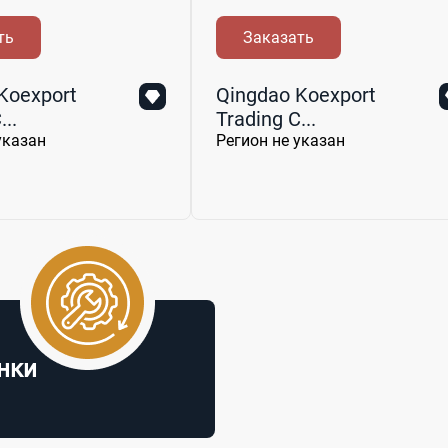
ть
Заказать
Koexport
Qingdao Koexport
..
Trading C...
указан
Регион не указан
нки