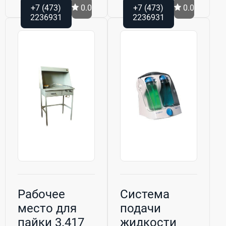
+7 (473)
0.0
+7 (473)
0.0
2236931
2236931
Рабочее
Система
место для
подачи
пайки 3.417
жидкости