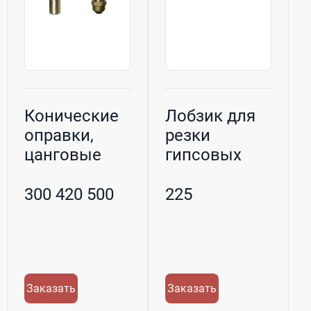
Конические
Лобзик для
оправки,
резки
цанговые
гипсовых
патроны,
моделей с
переходник
пластиковой
300 420 500
225
к...
ру...
Заказать
Заказать