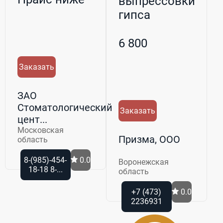
выпрессовки
гипса
зуботехнический
3.202
6 800
Заказать
ЗАО
Стоматологический
Заказать
цент...
Московская
Призма, ООО
область
8-(985)-454-
0.0
Воронежская
18-18 8-...
область
+7 (473)
0.0
2236931