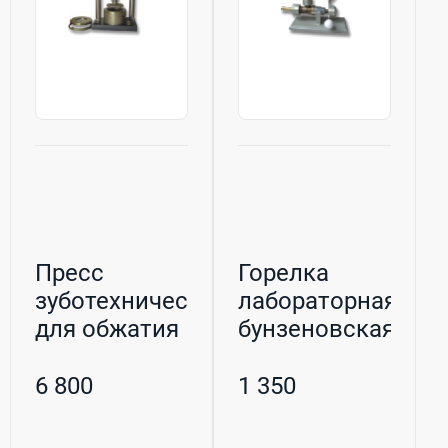
Пресс
Горелка
зуботехнический
лабораторная
для обжатия
бунзеновская
кювет и
инжекторная
выпрессо...
(при...
6 800
1 350