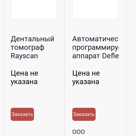
Дентальный
Автоматический
томограф
программируемы
Rayscan
аппарат Deflex
Symphony
M.A....
Alpha SM3D
Цена не
Цена не
указана
указана
Заказать
Заказать
ООО