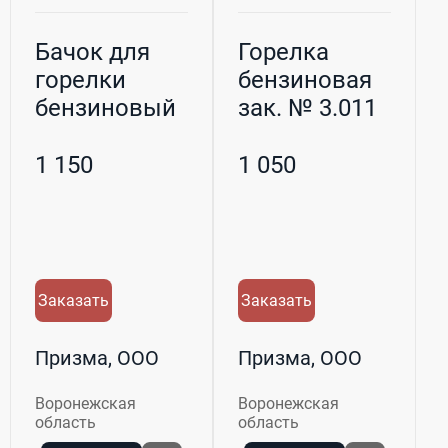
Бачок для
Горелка
горелки
бензиновая
бензиновый
зак. № 3.011
с
регулятором
1 150
1 050
качеств...
Заказать
Заказать
Призма, ООО
Призма, ООО
Воронежская
Воронежская
область
область