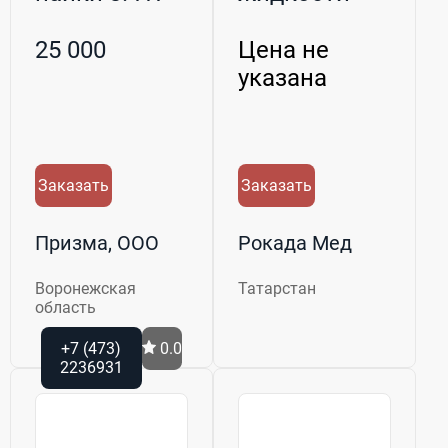
Кавитрон
DualSelect
25 000
Цена не
Dispen...
указана
Заказать
Заказать
Призма, ООО
Рокада Мед
Воронежская
Татарстан
область
+7 (473)
0.0
2236931