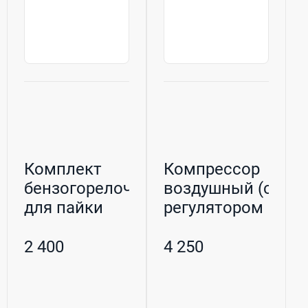
Комплект
Компрессор
бензогорелочный
воздушный (с
для пайки
регулятором
металлических
производительн...
э...
2 400
4 250