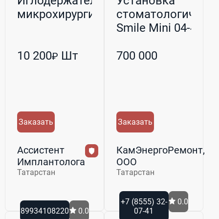
Иглодержатель
Установка
микрохирургический
стоматологическ
Smile Mini 04-4P,
комп...
10 200
Шт
700 000
₽
Заказать
Заказать
Ассистент
КамЭнергоРемонт,
Имплантолога
ООО
Татарстан
Татарстан
+7 (8555) 32-
0.0
89934108220
0.0
07-41