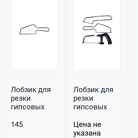
Лобзик для
Лобзик для
резки
резки
гипсовых
гипсовых
моделей
моделей
(длина 130
145
Цена не
мм) з...
указана