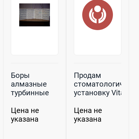
Боры
Продам
алмазные
стоматологическ
турбинные
установку Vitali T5
фирмы SS
ком...
White в
Цена не
Цена не
папке-аль...
указана
указана