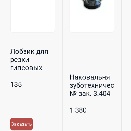
Лобзик для
резки
гипсовых
моделей зак.
Наковальня
№ 3.042
135
зуботехническая
№ зак. 3.404
1 380
Заказать