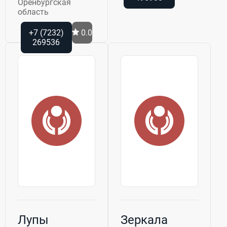
Оренбургская
область
+7 (7232)
0.0
269536
Лупы
Зеркала