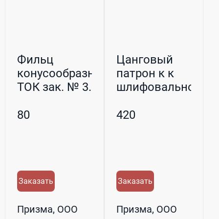
Фильц
Цанговый
конусообразный
патрон к к
ТОК зак. № 3.051
шлифовальному
мотору зак. №
3....
80
420
Заказать
Заказать
Призма, ООО
Призма, ООО