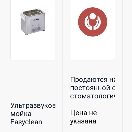
Продаются на
постоянной осно
стоматологическ
н...
Ультразвуковая
Цена не
мойка
указана
Easyclean