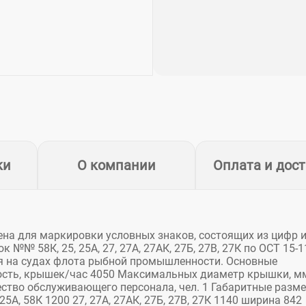
ки
О компании
Оплата и дос
а для маркировки условных знаков, состоящих из цифр 
 №№ 58К, 25, 25А, 27, 27А, 27АК, 27Б, 27В, 27К по ОСТ 15-1
 на судах флота рыбной промышленности. Основные
ность, крышек/час 4050 Максимальных диаметр крышки, м
ество обслуживающего персонала, чел. 1 Габаритные разме
А, 58К 1200 27, 27А, 27АК, 27Б, 27В, 27К 1140 ширина 842