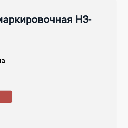
аркировочная Н3-
на