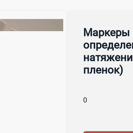
Маркеры 
определе
натяжени
пленок)
0