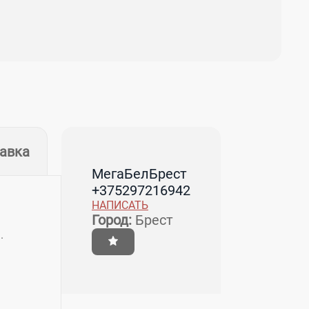
тавка
МегаБелБрест
+375297216942
НАПИСАТЬ
Город:
Брест
.