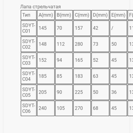
Лапа стрельчатая
Тип
A(mm)
B(mm)
C(mm)
D(mm)
E(mm)
F
SDYT-
145
70
157
42
/
1
C01
SDYT-
148
112
280
73
50
1
C02
SDYT-
152
94
165
52
45
1
C03
SDYT-
185
85
183
63
45
1
C04
SDYT-
205
90
225
50
36
1
C05
SDYT-
240
105
270
68
45
1
C06