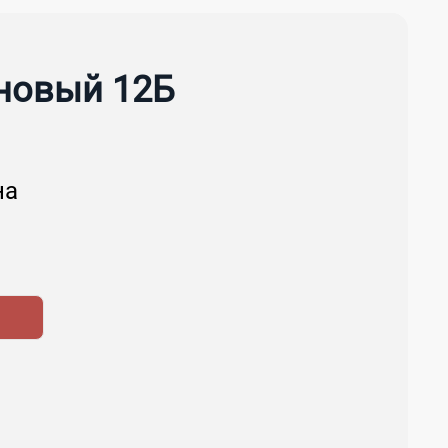
новый 12Б
на