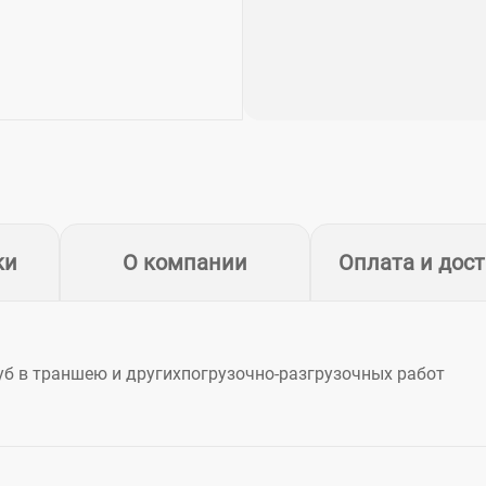
ки
О компании
Оплата и дос
уб в траншею и другихпогрузочно-разгрузочных работ