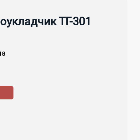
оукладчик ТГ-301
на