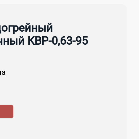
догрейный
чный КВР-0,63-95
на