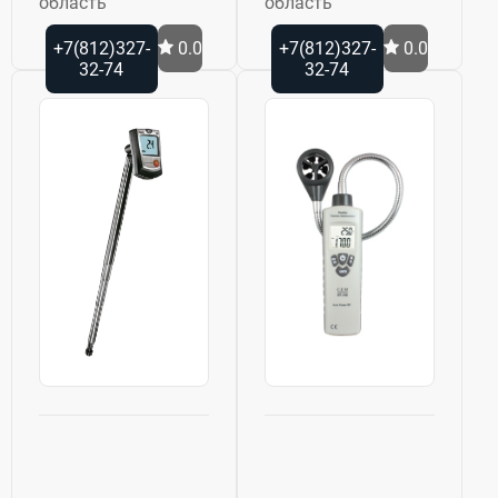
область
область
+7(812)327-
0.0
+7(812)327-
0.0
32-74
32-74