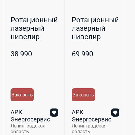
Ротационный
Ротационный
лазерный
лазерный
нивелир
нивелир
Condtrol Auto
Condtrol
RotoLas...
Super
38 990
69 990
RotoLa...
Заказать
Заказать
АРК
АРК
Энергосервис
Энергосервис
Ленинградская
Ленинградская
область
область