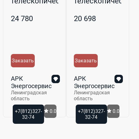
телескопическим
телескопическим
щупом ТКА-
щупом GM8903
ПКМ-52
24 780
20 698
Заказать
Заказать
АРК
АРК
Энергосервис
Энергосервис
Ленинградская
Ленинградская
область
область
+7(812)327-
0.0
+7(812)327-
0.0
32-74
32-74