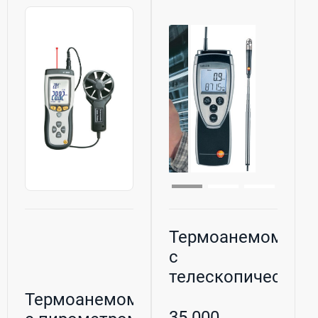
Термоанемометр
с
телескопическим
щупом Testo 416
Термоанемометр
35 000