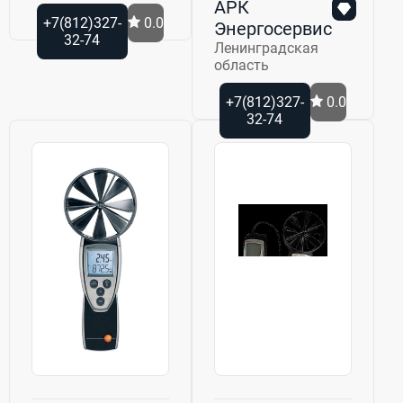
АРК
+7(812)327-
0.0
Энергосервис
32-74
Ленинградская
область
+7(812)327-
0.0
32-74