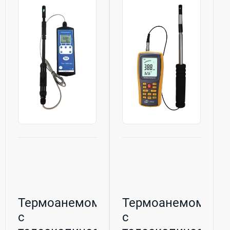
Термоанемометр
Термоанемометр
с
с