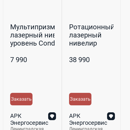
Мультипризменный
Ротационный
лазерный нивелир,
лазерный
уровень Condtro...
нивелир
Condtrol
Green
7 990
38 990
RotoLa...
Заказать
Заказать
АРК
АРК
Энергосервис
Энергосервис
Ленинградская
Ленинградская