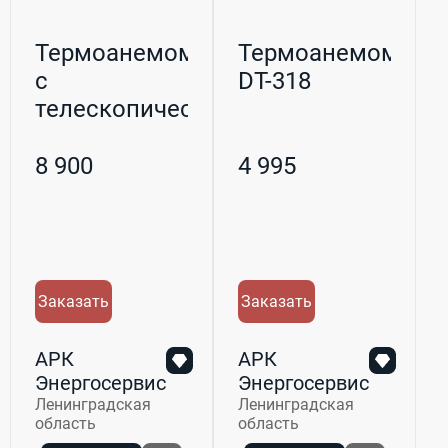
Термоанемометр
Термоанемометр
с
DT-318
телескопическим
щупом Testo 405
V...
8 900
4 995
Заказать
Заказать
АРК
АРК
Энергосервис
Энергосервис
Ленинградская
Ленинградская
область
область