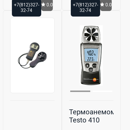
+7(812)327-
0.0
+7(812)327-
0.0
32-74
32-74
Термоанемометр
Testo 410