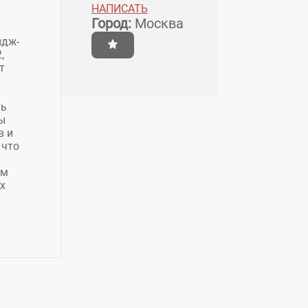
НАПИСАТЬ
Город:
Москва
идж-
,
т
ть
ы
в и
 что
им
х