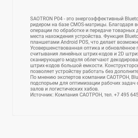
SAOTRON P04 - это энергоэффективный Bluet
ридером на базе CMOS-матрицы. Благодаря вс
операции по обработке и передаче товарных 
места нахождения устройства. Функция Bluet
планшетами Android POS, что делает возмож
Усовершенствованная оптика и обновлённое
считывания линейных штрих-кодов и 2D штри
сканирующего модуля облегчают декодирован
штрих-кодов большой емкости. Конструкторск
позволяет устройству работать без дополнит
По мнению экспертов компании САОТРОН, Blu
подспорьем для оптимизации рабочих задач с
залов и логистических хабов.
Источник: Компания САОТРОН, тел. +7 495 645