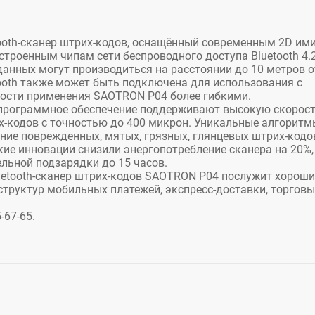
ooth-сканер штрих-кодов, оснащённый современным 2D им
троенным чипам сети беспроводного доступа Bluetooth 4.2
данных могут производиться на расстоянии до 10 метров о
ooth также может быть подключена для использования с
ности применения SAOTRON P04 более гибкими.
 программное обеспечение поддерживают высокую скорос
х-кодов с точностью до 400 микрон. Уникальные алгоритм
ие поврежденных, мятых, грязных, глянцевых штрих-кодо
ие инновации снизили энергопотребление сканера на 20%,
ельной подзарядки до 15 часов.
etooth-сканер штрих-кодов SAOTRON P04 послужит хорош
труктур мобильных платежей, экспресс-доставки, торговы
-67-65.