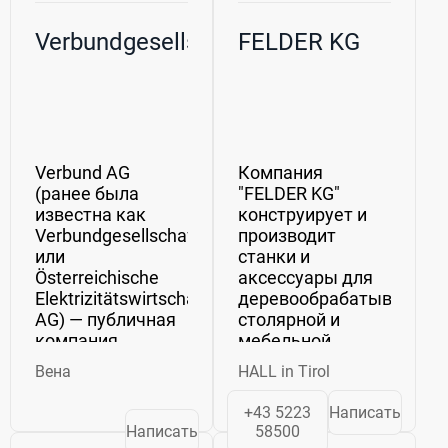
Verbundgesellschaft
FELDER KG
Verbund AG
Компания
(ранее была
"FELDER KG"
известна как
конструирует и
Verbundgesellschaft
производит
или
станки и
Österreichische
аксессуары для
Elektrizitätswirtschafts-
деревообрабатывающей
AG) — публичная
столярной и
компания,
мебельной
являющаяся
отраслей. Для
Вена
HALL in Tirol
крупнейшим в
получения
Австрии
подробной
+43 5223
Написать
поставщиком
информации о
Написать
58500
электроэнергии:
компании или о