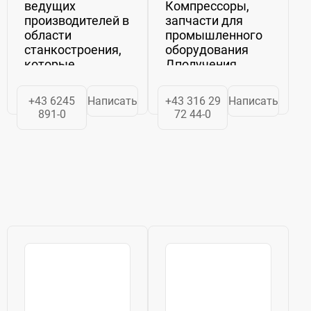
ведущих
Компрессоры,
производителей в
запчасти для
области
промышленного
станкостроения,
оборудования
которые
Дполучения
совместно
подробной
трудятся над
информации о
+43 6245
Написать
+43 316 29
Написать
созданием
компании или о
891-0
72 44-0
интеллектуальной
предлагаемой
и инновационной
продукции,
продукции для
следует перейти
металлообрабатывающей
на сайт
промышленности. В
компании.
настоящее время
в компании...