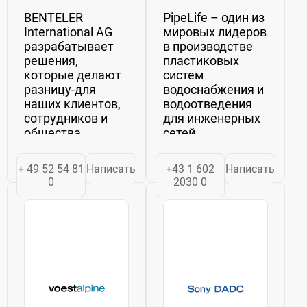
BENTELER
PipeLife – один из
International AG
мировых лидеров
разрабатывает
в производстве
решения,
пластиковых
которые делают
систем
разницу-для
водоснабжения и
наших клиентов,
водоотведения
сотрудников и
для инженерных
общества.
сетей.
Постоянный
Основными
прогресс
видами
+ 49 52 54 81
Написать
+43 1 602
Написать
является
продукции
0
2030 0
неотъемлемой
являются:• трубы,
частью нашей
фитинги и
140-летней
колодцы из ПП и
историей успеха.
ПВХ для
Мы
безнапорной
ориентируемся
канализации•
на наши сильные
трубы и
стороны и
фитинги...
стратегические...