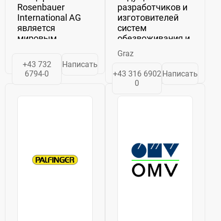
Rosenbauer
разработчиков и
International AG
изготовителей
является
систем
мировым
обезвоживания и
лидером в
фильтрации,
Graz
производстве транспортных
применяемых,
+43 732
Написать
средств и
кроме прочего, в
6794-0
+43 316 6902
Написать
оборудования
обогащении
0
для
твердых
пожаротушения,
полезных
базирующийся в
ископаемых.
г. Леондинг,
Фирма ANDRITZ
Австрия.
AG была
Розенбауэр
основана в 1852
поставляет
г. в австрийском
противопожарному...
городе...