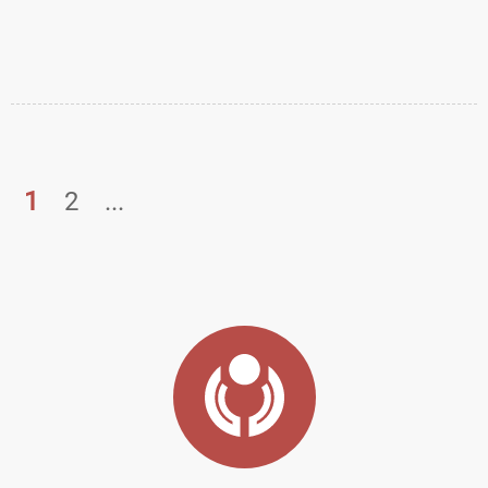
ALPEN-
техника •
MAYKESTAG
светодиодные
GmbH находится
индикаторы • ...
в городе Пух,
недалеко от ...
1
2
...