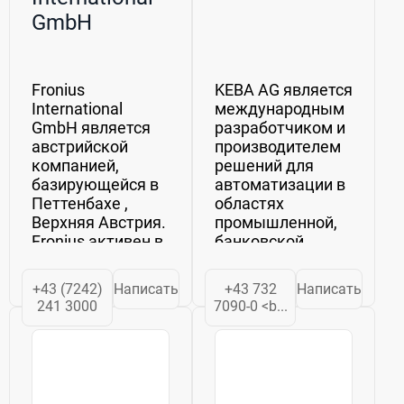
GmbH
Fronius
KEBA AG является
International
международным
GmbH является
разработчиком и
австрийской
производителем
компанией,
решений для
базирующейся в
автоматизации в
Петтенбахе ,
областях
Верхняя Австрия.
промышленной,
Fronius активен в
банковской,
области
сервисной и
сварочных
энергетической
+43 (7242)
Написать
+43 732
Написать
технологий,
автоматизации.
241 3000
7090-0 <b...
фотоэлектрические
Основанная в
и зарядки
1968 году в
аккумулятора
Линце, фирма
технологии. В
KEBA сегодня
компании Fronius
является