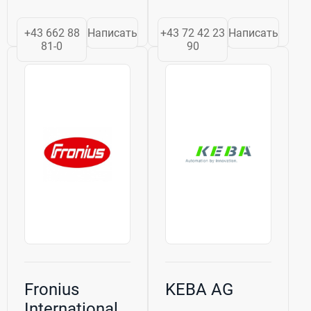
удовлетворяют
лидирующие
запросы и заявки
позиции в
+43 662 88
Написать
+43 72 42 23
Написать
наших клиентов,
области
81-0
90
предлагая им
лазерных
качественные
технологий.
собственные
Будучи частью
марки, надежные
группы компаний
решения...
Trodat Trotec
Group, Trotec
разрабатывает,
производит...
Fronius
KEBA AG
International