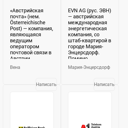
«Австрийская
EVN AG (рус. ЭВН)
почта» (нем.
— австрийская
Österreichische
международная
Post) — компания,
энергетическая
являющаяся
компания, со
ведущим
штаб-квартирой в
оператором
городе Мария-
почтовой связи в
Энцерсдорф.
Австрии.
Помимо
Компания была
энергетики, в
Вена
Мария-Энцерсдорф
учреждена в 1999
группу компании
году после
EVN входит
выделения
кабельное
Написать
Написать
почтового
телевидение,
подразделения из
услуги интернета,
состава бывшего
телефонной и
австрийского
мобильной связи
телекоммуникационного...
«Kabelplus...