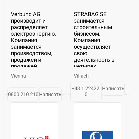
Verbund AG
STRABAG SE
производит и
занимается
распределяет
строительным
электроэнергию.
бизнесом.
Компания
Компания
занимается
осуществляет
производством,
свою
продажей и
деятельность в
продажей
четырех
электрической
сегментах: север
Vienna
Villach
энергии
+ запад, юг +
покупателям,
восток,
+43 1 22422-
Написать
трейдерам,
международный
0800 210 210
Написать
0
энергоснабжающим
+
компаниям и
спецподразделения
промышленным
и другие. Сегмент
компаниям, а
«Север + Запад»
также домашним
участвует в
хозяйствам и
строительных
коммерческим...
работах в