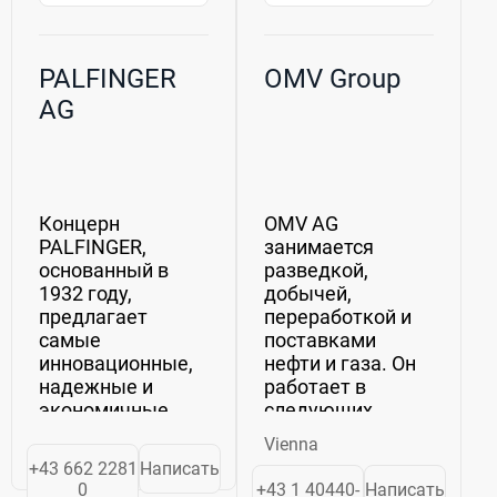
PALFINGER
OMV Group
AG
Концерн
OMV AG
PALFINGER,
занимается
основанный в
разведкой,
1932 году,
добычей,
предлагает
переработкой и
самые
поставками
инновационные,
нефти и газа. Он
надежные и
работает в
экономичные
следующих
грузоподъемные
сегментах:
Vienna
решения для
разведка и
+43 662 2281
Написать
использования на
добыча, газ и
0
+43 1 40440-
Написать