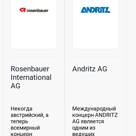
Rosenbauer
Andritz AG
International
AG
Некогда
Mеждународный
австрийский, а
концерн ANDRITZ
теперь
AG является
всемирный
одним из
концерн
ведущих