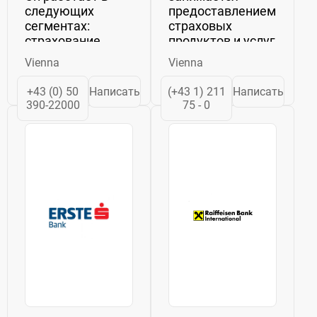
следующих
предоставлением
сегментах:
страховых
страхование
продуктов и услуг
имущества и
на всей
Vienna
Vienna
несчастных
территории
случаев,
Австрии и других
+43 (0) 50
Написать
(+43 1) 211
Написать
страхование
европейских
390-22000
75 - 0
жизни и
стран. Он
страхование
работает в
здоровья.
следующих
Сегмент
бизнес-
страхования
сегментах: UNIQA
имущества и от
Austria, Raiffeisen
несчастных
Insurance,
случаев
UNIQA...
предлагает...