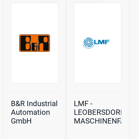
покрывает около
предлагаемой
40 % спроса и
продукции,
генерирует 90 %
следует перейти
гидроэнергии
на сайт
страны....
компании.
B&R Industrial
LMF -
Automation
LEOBERSDORFER
GmbH
MASCHINENFABRI
GMBH