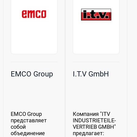
занято 4450
предприятием,
человек во
действующим...
всем...
EMCO Group
I.T.V GmbH
EMCO Group
Компания "ITV
представляет
INDUSTRIETEILE-
собой
VERTRIEB GMBH"
объединение
предлагает: