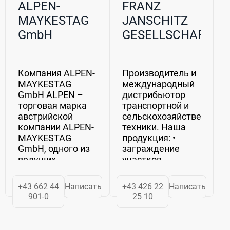
ALPEN-
FRANZ
MAYKESTAG
JANSCHITZ
GmbH
GESELLSCHAFT
M.B.H.
Компания ALPEN-
Производитель и
MAYKESTAG
международный
GmbH ALPEN –
дистрибьютор
торговая марка
транспортной и
австрийской
сельскохозяйственное
компании ALPEN-
техники. Наша
MAYKESTAG
продукция: •
GmbH, одного из
заграждение
ведущих
участков
производителей
дорожного
специальных
строительства •
+43 662 44
Написать
+43 426 22
Написать
инструментов.
посредничество в
901-0
25 10
Основанное в
сельскохозяйственной
1957, группа
отрасли •
предприятий
транспортная