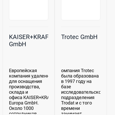
KAISER+KRAFT
Trotec GmbH
GmbH
Европейская
омпания Trotec
компания удаленной торговли
была образована
для оснащения
в 1997 году на
производства,
базе
склада и
исследовательского
офиса KAISER+KRAFT
подразделения
Europa GmbH.
Trodat и с того
Около 1000
времени
сотрудников
занимает