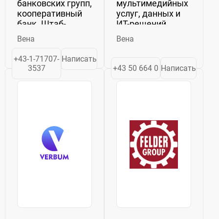
банковских групп,
мультимедийных
кооперативный
услуг, данных и
банк. Штаб-
ИТ-решений,
квартира
мобильных
Вена
Вена
находится в Вене.
платёжных
решений. Штаб-
+43-1-71707-
Написать
квартира
3537
+43 50 664 0
Написать
компании
находится в Вене.
Компания
управляет
дочерними
компаниями в
семи
европейских...