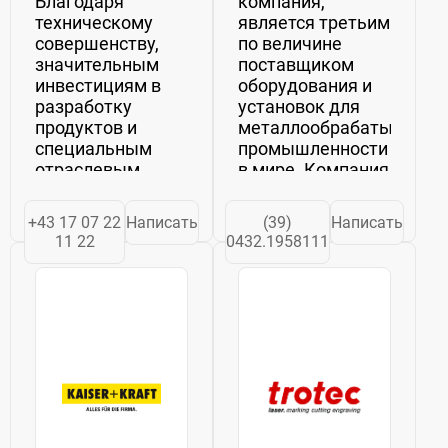
Благодаря
компания,
техническому
является третьим
совершенству,
по величине
значительным
поставщиком
инвестициям в
оборудования и
разработку
установок для
продуктов и
металлообрабатывающ
специальным
промышленности
отраслевым
в мире. Компания
знаниям, JENSEN-
имеет восемь
GROUP может
заводов в Италии,
+43 17 07 22
Написать
(39)
Написать
планировать,
Германии,Австрии,
11 22
0432.1958111
разрабатывать,
Швеции,
производить,
Таиланде, Китае,
устанавливать и
Индии и России
обслуживать все,
(Danieli Volga).
от отдельных
Завод Danieli...
машин и
технологических
линий...