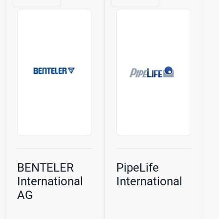
корпоративное и
Восточная
инвестиционное
Европа, Россия,
банковское
СНГ, прочие,
обслуживание,
Корпоративные
Групповые рынки
группы,
и
Групповые...
Корпоративный...
BENTELER
PipeLife
International
International
AG