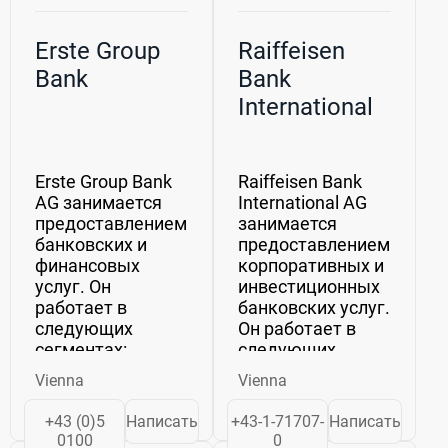
Erste Group
Raiffeisen
Bank
Bank
International
Erste Group Bank
Raiffeisen Bank
AG занимается
International AG
предоставлением
занимается
банковских и
предоставлением
финансовых
корпоративных и
услуг. Он
инвестиционных
работает в
банковских услуг.
следующих
Он работает в
сегментах:
следующих
Розничные и
географических
Vienna
Vienna
малые и средние
сегментах:
предприятия
Центральная
+43 (0)5
Написать
+43-1-71707-
Написать
(МСП), Групповое
Европа, Юго-
0100
0