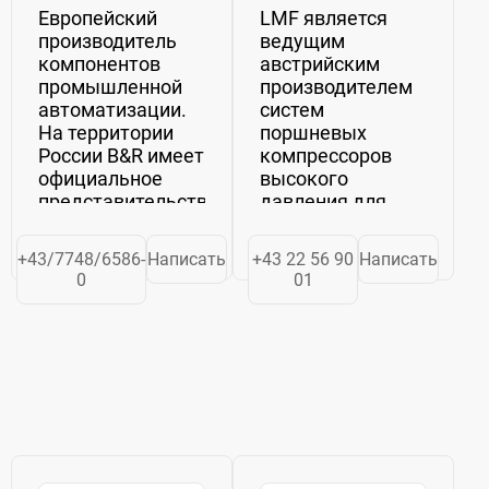
Европейский
LMF является
производитель
ведущим
компонентов
австрийским
промышленной
производителем
автоматизации.
систем
На территории
поршневых
России B&R имеет
компрессоров
официальное
высокого
представительство
давления для
в Москве в лице
воздуха,
компании ООО
природного газа,
+43/7748/6586-
Написать
+43 22 56 90
Написать
«Б+Р
а также
0
01
Промышленная
технических и
Автоматизация».Поставка
промышленных
оборудования и
газов
техническая
(технологических
поддержка...
газов) в
диапазоне
мощности от 20
до 6200 кВт.
Компания LMF,